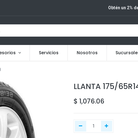
Obtén un 2% de
esorios
Servicios
Nosotros
Sucursale
0
LLANTA 175/65R14
$
1,076.06