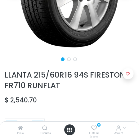
LLANTA 215/60R16 94S FIRESTONE
FR710 RUNFLAT
$
2,540.70
0
Inicio
Búsqueda
Lista de
Account
deseos