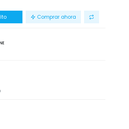
ito
Comprar ahora
NE
n