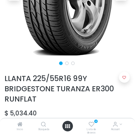
LLANTA 225/55R16 99Y
BRIDGESTONE TURANZA ER300
RUNFLAT
$
5,034.40
0
Inicio
Búsqueda
Lista de
Account
deseos