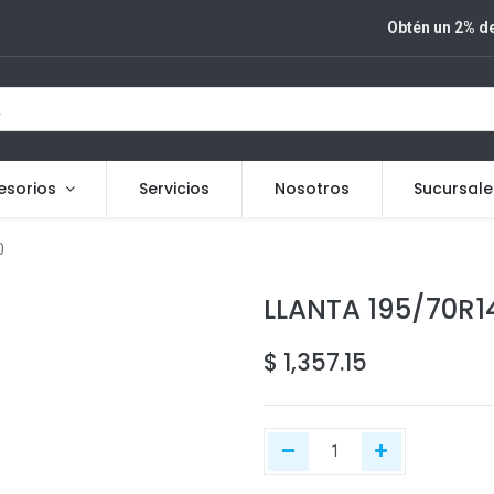
Obtén un 2% de
esorios
Servicios
Nosotros
Sucursale
0
LLANTA 195/70R1
$
1,357.15