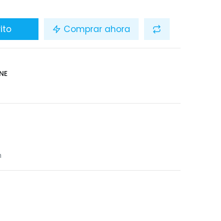
ito
Comprar ahora
NE
n