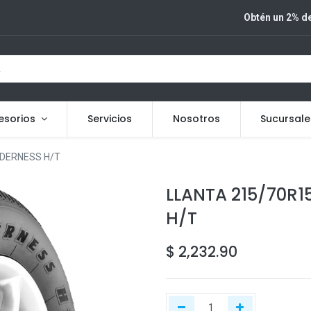
Obtén un 2% de
esorios
Servicios
Nosotros
Sucursale
LDERNESS H/T
LLANTA 215/70R1
H/T
$
2,232.90