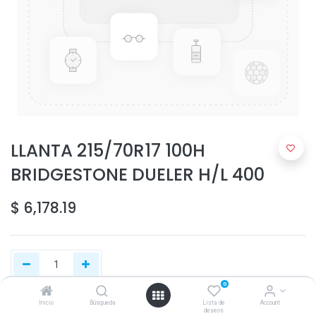
LLANTA 215/70R17 100H
BRIDGESTONE DUELER H/L 400
$
6,178.19
0
Inicio
Búsqueda
Lista de
Account
Agregar al carrito
deseos