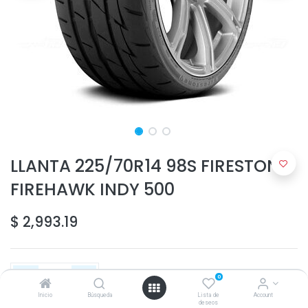
LLANTA 225/70R14 98S FIRESTONE
FIREHAWK INDY 500
$
2,993.19
0
Inicio
Búsqueda
Lista de
Account
deseos