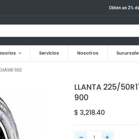
Obtén un 2% de
esorios
Servicios
Nosotros
Sucursale
REHAWK 900
LLANTA 225/50R1
900
$
3,218.40