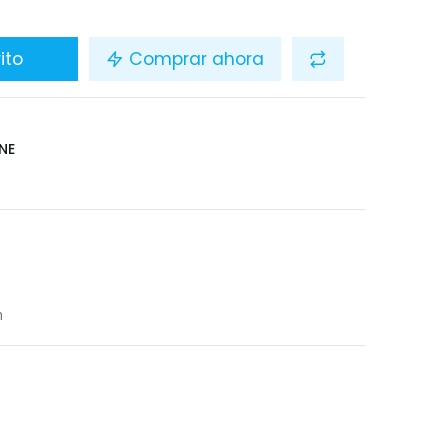
ito
Comprar ahora
NE
n