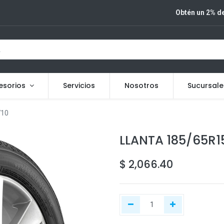
Obtén un 2% de
esorios
Servicios
Nosotros
Sucursale
710
LLANTA 185/65R1
$
2,066.40