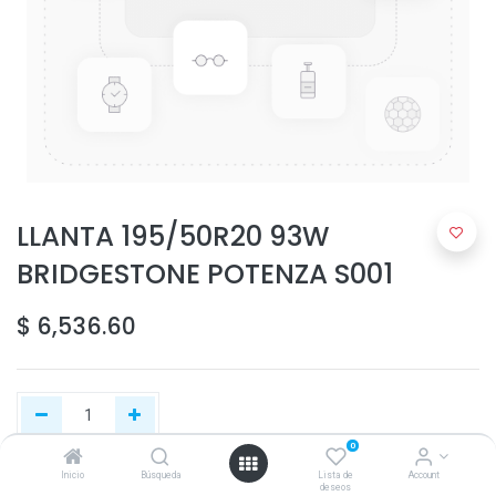
LLANTA 195/50R20 93W
BRIDGESTONE POTENZA S001
$
6,536.60
0
Inicio
Búsqueda
Lista de
Account
Agregar al carrito
deseos