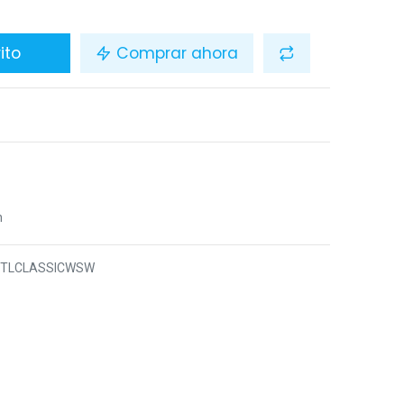
ito
Comprar ahora
n
3TLCLASSICWSW