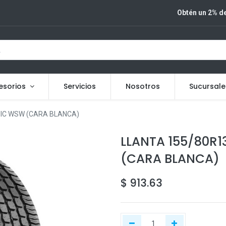
Obtén un 2% de
esorios
Servicios
Nosotros
Sucursale
SIC WSW (CARA BLANCA)
LLANTA 155/80R1
(CARA BLANCA)
$
913.63