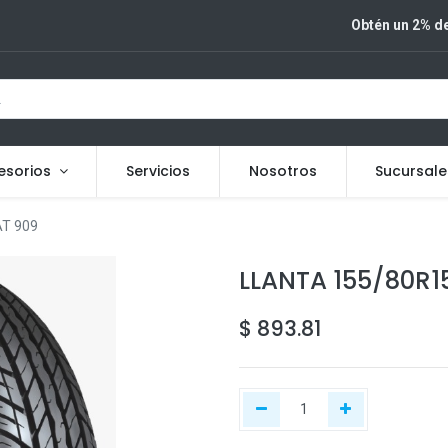
Obtén un 2% de
esorios
Servicios
Nosotros
Sucursale
T 909
LLANTA 155/80R1
$
893.81