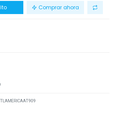
ito
Comprar ahora
n
5TLAMERICAAT909