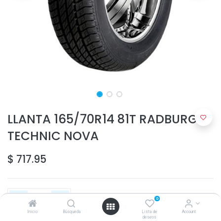
LLANTA 165/70R14 81T RADBURG
TECHNIC NOVA
$
717.95
0
Inicio
Búsqueda
Lista de
Account
deseos