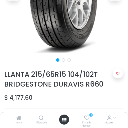
LLANTA 215/65R15 104/102T
BRIDGESTONE DURAVIS R660
$
4,177.60
0
Inicio
Búsqueda
Lista de
Account
deseos