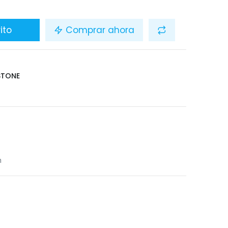
ito
Comprar ahora
STONE
n