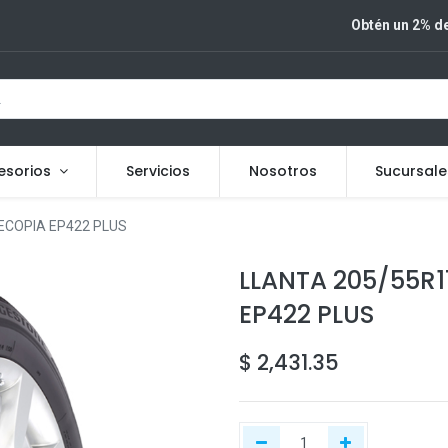
Obtén un 2% de
esorios
Servicios
Nosotros
Sucursale
ECOPIA EP422 PLUS
LLANTA 205/55R1
EP422 PLUS
$
2,431.35