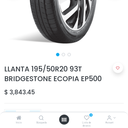
LLANTA 195/50R20 93T
BRIDGESTONE ECOPIA EP500
$
3,843.45
0
Inicio
Búsqueda
Lista de
Account
deseos