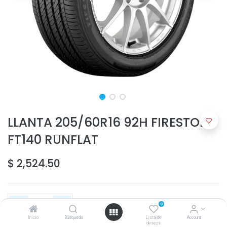
LLANTA 205/60R16 92H FIRESTONE
FT140 RUNFLAT
$
2,524.50
0
Inicio
Búsqueda
Lista de
Account
deseos