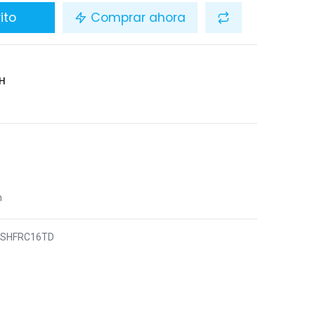
ito
Comprar ahora
H
n
5SHFRC16TD