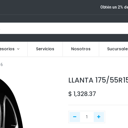
Obtén un 2% de
esorios
Servicios
Nosotros
Sucursale
16
LLANTA 175/55R1
$
1,328.37