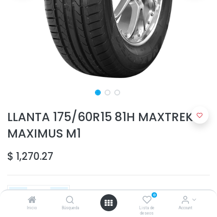
LLANTA 175/60R15 81H MAXTREK
MAXIMUS M1
$
1,270.27
0
Inicio
Búsqueda
Lista de
Account
deseos