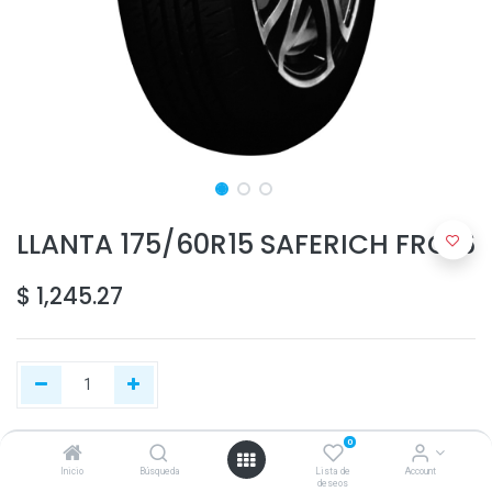
LLANTA 175/60R15 SAFERICH FRC16
$
1,245.27
0
Agregar al carrito
Inicio
Búsqueda
Lista de
Account
deseos