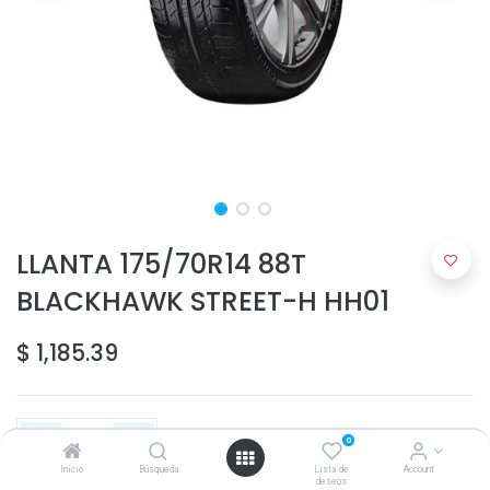
LLANTA 175/70R14 88T
BLACKHAWK STREET-H HH01
$
1,185.39
0
Inicio
Búsqueda
Lista de
Account
deseos