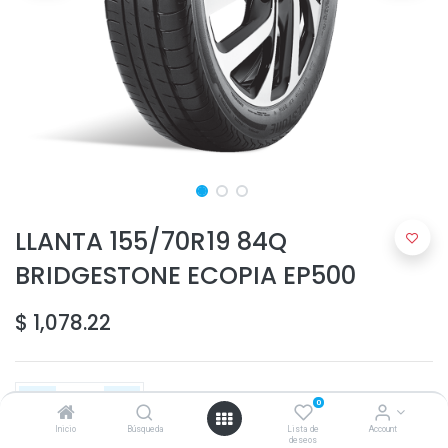
LLANTA 155/70R19 84Q
BRIDGESTONE ECOPIA EP500
$
1,078.22
0
Inicio
Búsqueda
Lista de
Account
deseos