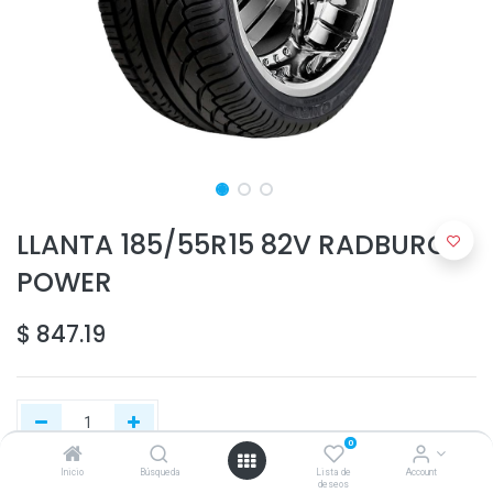
LLANTA 185/55R15 82V RADBURG
POWER
$
847.19
0
Inicio
Búsqueda
Lista de
Account
deseos