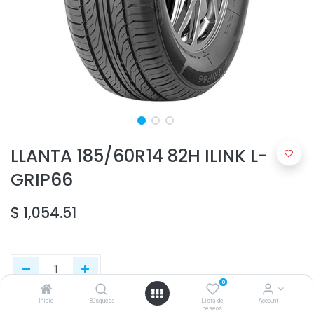
LLANTA 185/60R14 82H ILINK L-
GRIP66
$
1,054.51
0
Inicio
Búsqueda
Lista de
Account
deseos