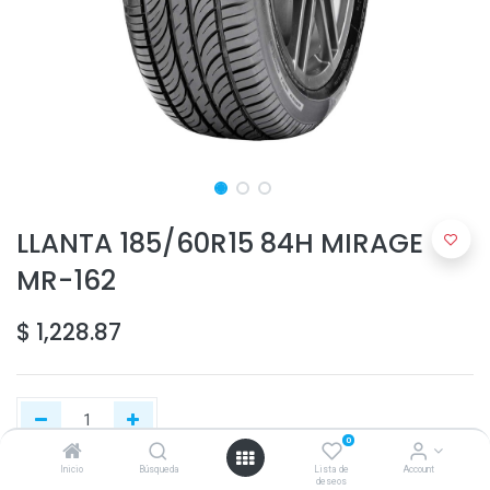
LLANTA 185/60R15 84H MIRAGE
MR-162
$
1,228.87
0
Inicio
Búsqueda
Lista de
Account
deseos