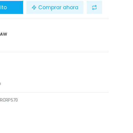
ito
Comprar ahora
LAW
n
5RCRP570