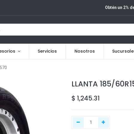
Obtén un 2% de
esorios
Servicios
Nosotros
Sucursale
570
LLANTA 185/60R
$
1,245.31