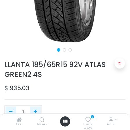
LLANTA 185/65R15 92V ATLAS
GREEN2 4S
$
935.03
0
Inicio
Búsqueda
Lista de
Account
deseos