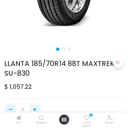
LLANTA 185/70R14 88T MAXTREK
SU-830
$
1,057.22
0
Inicio
Búsqueda
Lista de
Account
deseos