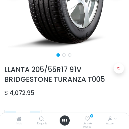
LLANTA 205/55R17 91V
BRIDGESTONE TURANZA T005
$
4,072.95
0
Inicio
Búsqueda
Lista de
Account
deseos