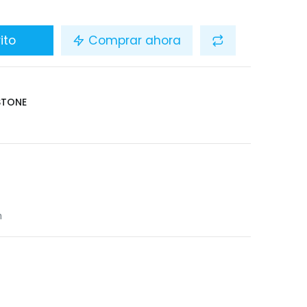
ito
Comprar ahora
STONE
n