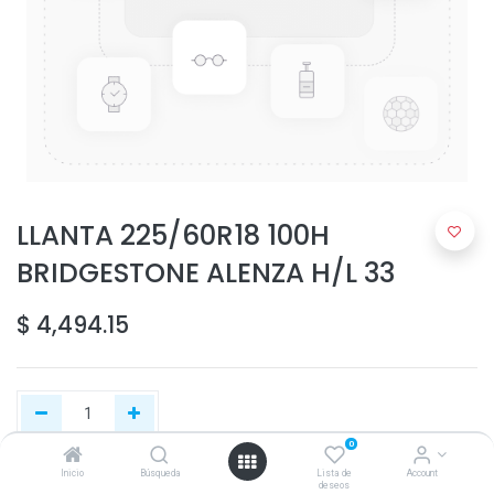
LLANTA 225/60R18 100H
BRIDGESTONE ALENZA H/L 33
$
4,494.15
0
Inicio
Búsqueda
Lista de
Account
Agregar al carrito
deseos