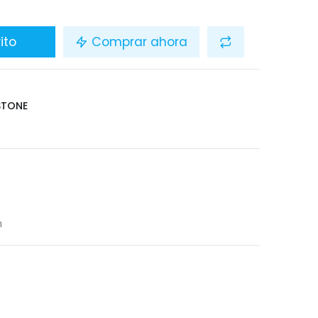
ito
Comprar ahora
STONE
n