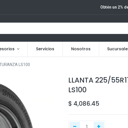
Obtén un 2% de
esorios
Servicios
Nosotros
Sucursale
 TURANZA LS100
LLANTA 225/55R
LS100
$
4,086.45