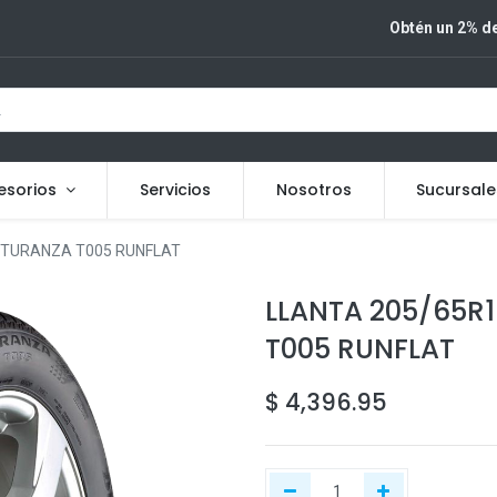
Obtén un 2% de
esorios
Servicios
Nosotros
Sucursale
 TURANZA T005 RUNFLAT
LLANTA 205/65R
T005 RUNFLAT
$
4,396.95