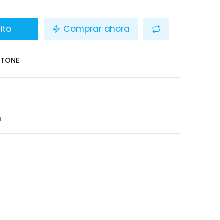
ito
Comprar ahora
STONE
n