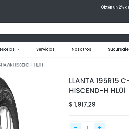
Obtén un 2% de
esorios
Servicios
Nosotros
Sucursale
KHAWK HISCEND-H HL01
LLANTA 195R15 
HISCEND-H HL01
$
1,917.29