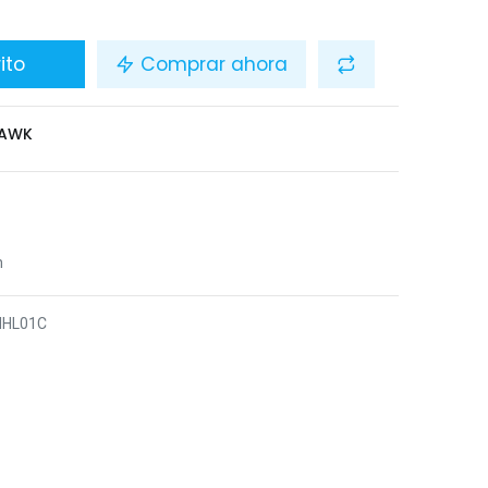
ito
Comprar ahora
HAWK
n
HHL01C