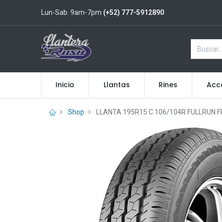
Lun-Sab. 9am-7pm
(+52) 777-5912890
Inicio
Llantas
Rines
Acc
Shop
LLANTA 195R15 C 106/104R FULLRUN F