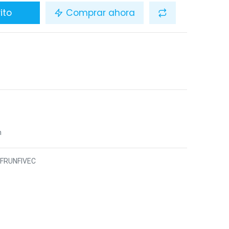
ito
Comprar ahora
N
n
FRUNFIVEC