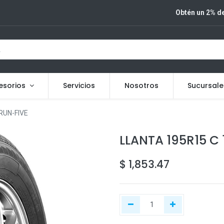
Obtén un 2% de
esorios
Servicios
Nosotros
Sucursale
RUN-FIVE
LLANTA 195R15 C
$
1,853.47