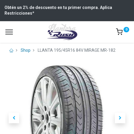
Obtén un 2% de descuento en tu primer compra. Aplica
Restricciones
*
0
Shop
LLANTA 195/45R16 84V MIRAGE MR-182