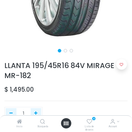
LLANTA 195/45R16 84V MIRAGE
MR-182
$
1,495.00
0
Inicio
Búsqueda
Lista de
Account
deseos