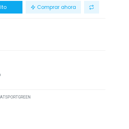
ito
Comprar ahora
n
6ATSPORTGREEN