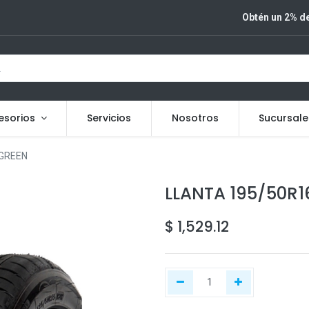
Obtén un 2% de
esorios
Servicios
Nosotros
Sucursale
 GREEN
LLANTA 195/50R1
$
1,529.12