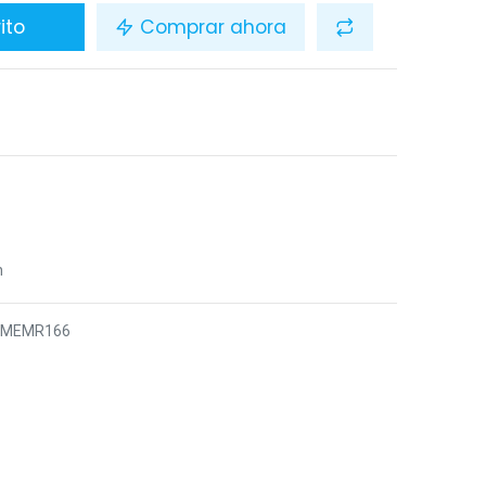
ito
Comprar ahora
n
4MEMR166