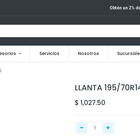
Obtén un 2% de
esorios
Servicios
Nosotros
Sucursale
6
LLANTA 195/70R1
$
1,027.50