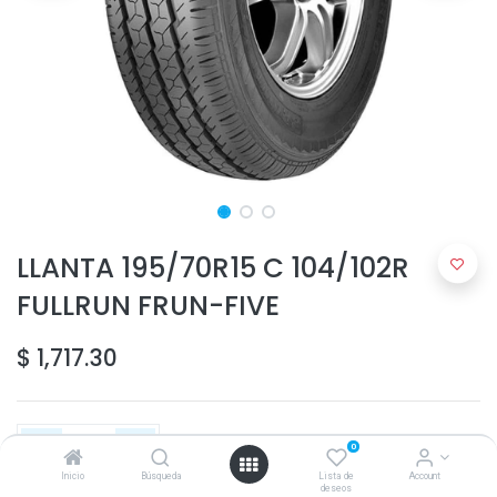
LLANTA 195/70R15 C 104/102R
FULLRUN FRUN-FIVE
$
1,717.30
0
Inicio
Búsqueda
Lista de
Account
deseos