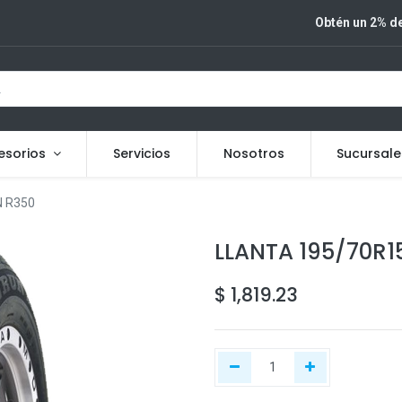
Obtén un 2% de
esorios
Servicios
Nosotros
Sucursale
N R350
LLANTA 195/70R1
$
1,819.23