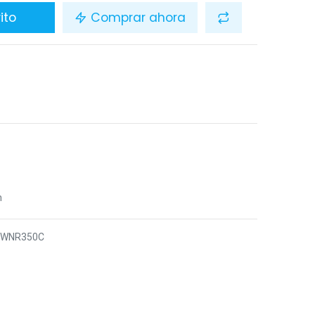
ito
Comprar ahora
n
5WNR350C