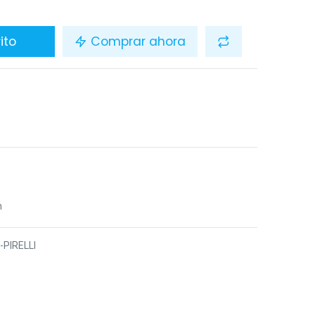
ito
Comprar ahora
n
-PIRELLI