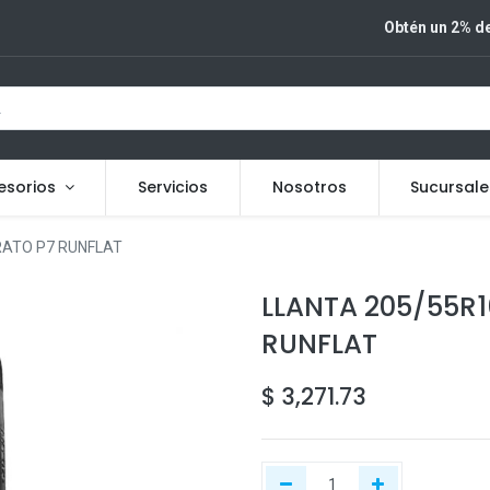
Obtén un 2% de
esorios
Servicios
Nosotros
Sucursale
RATO P7 RUNFLAT
LLANTA 205/55R1
RUNFLAT
$
3,271.73