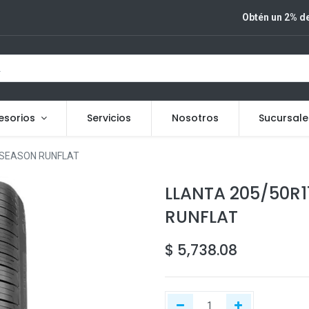
Obtén un 2% de
esorios
Servicios
Nosotros
Sucursale
L SEASON RUNFLAT
LLANTA 205/50R17
RUNFLAT
$
5,738.08