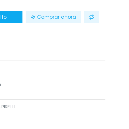
ito
Comprar ahora
n
-PIRELLI