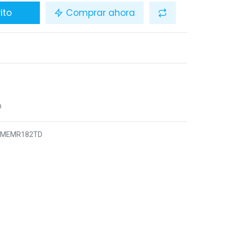
ito
Comprar ahora
n
7MEMR182TD