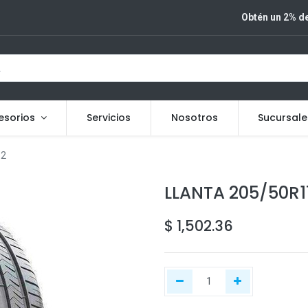
Obtén un 2% de
esorios
Servicios
Nosotros
Sucursale
82
LLANTA 205/50R
$
1,502.36