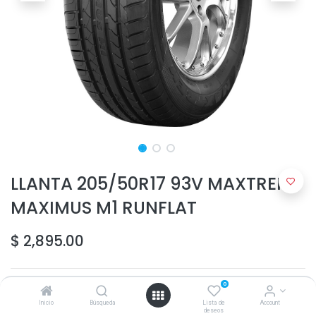
LLANTA 205/50R17 93V MAXTREK
MAXIMUS M1 RUNFLAT
$
2,895.00
0
Inicio
Búsqueda
Lista de
Account
deseos