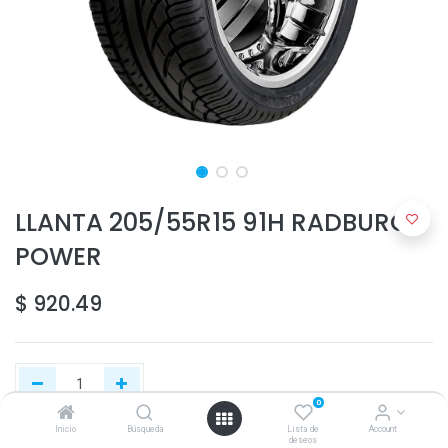
LLANTA 205/55R15 91H RADBURG
POWER
$
920.49
0
Inicio
Búsqueda
Lista de
Account
deseos