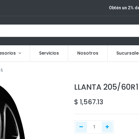
Obtén un 2% de
esorios
Servicios
Nosotros
Sucursale
16
LLANTA 205/60R1
$
1,567.13