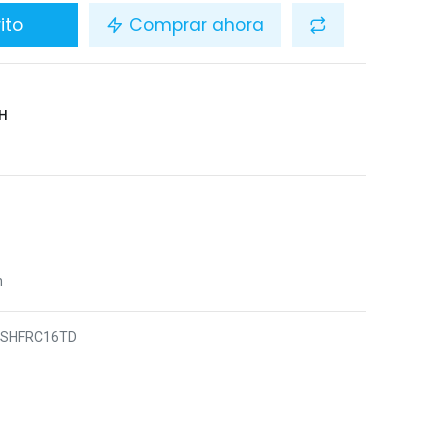
ito
Comprar ahora
H
n
5SHFRC16TD