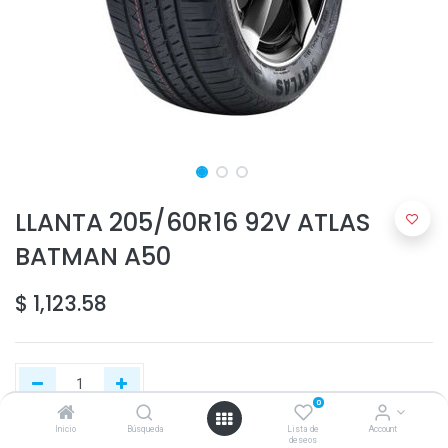
LLANTA 205/60R16 92V ATLAS
BATMAN A50
$
1,123.58
0
Inicio
Búsqueda
Lista de
Account
deseos