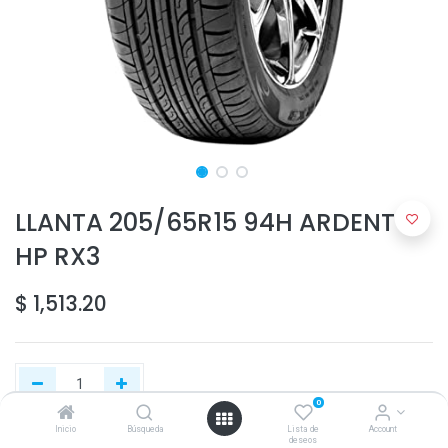
LLANTA 205/65R15 94H ARDENT
HP RX3
$
1,513.20
0
Inicio
Búsqueda
Lista de
Account
deseos