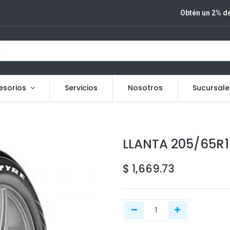
Obtén un 2% de
esorios
Servicios
Nosotros
Sucursale
LLANTA 205/65R1
$
1,669.73