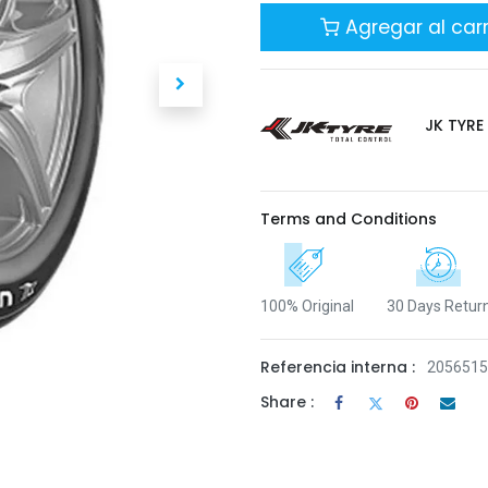
Agregar al carr
JK TYRE
Terms and Conditions
100% Original
30 Days Retur
Referencia interna :
205651
Share :