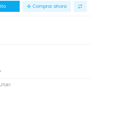
ito
Comprar ahora
n
5JTUX1